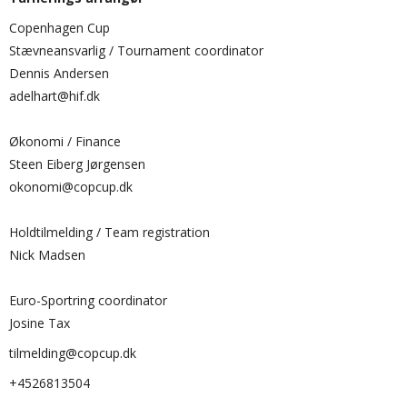
Copenhagen Cup
Stævneansvarlig / Tournament coordinator
Dennis Andersen
adelhart@hif.dk
Økonomi / Finance
Steen Eiberg Jørgensen
okonomi@copcup.dk
Holdtilmelding / Team registration
Nick Madsen
Euro-Sportring coordinator
Josine Tax
tilmelding@copcup.dk
+4526813504